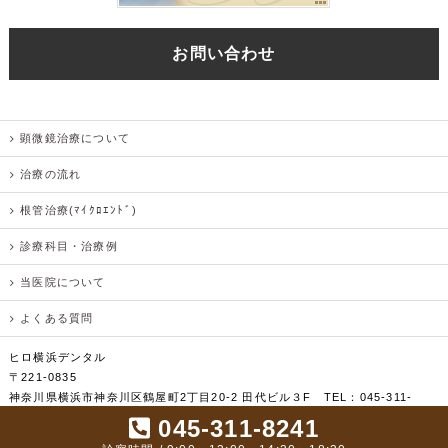
お問い合わせ
顕微鏡治療について
治療の流れ
根管治療(ﾏｲｸﾛｴﾝﾄﾞ)
診療科目・治療例
当医院について
よくある質問
ヒロ横浜デンタル
〒221-0835
神奈川県横浜市神奈川区鶴屋町2丁目20-2 田代ビル３F TEL：045-311-
8241
045-311-8241
TEL：045-311-8241